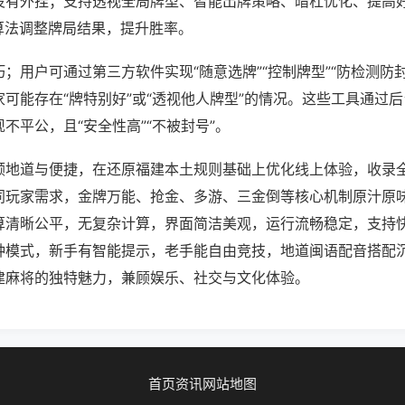
没有外挂；支持透视全局牌型、智能出牌策略、暗杠优化、提高
算法调整牌局结果，提升胜率。
；用户可通过第三方软件实现“随意选牌”“控制牌型”“防检测防
可能存在“牌特别好”或“透视他人牌型”的情况。这些工具通过
不平公，且“安全性高”“不被封号”。
顾地道与便捷，在还原福建本土规则基础上优化线上体验，收录
同玩家需求，金牌万能、抢金、多游、三金倒等核心机制原汁原
算清晰公平，无复杂计算，界面简洁美观，运行流畅稳定，支持
种模式，新手有智能提示，老手能自由竞技，地道闽语配音搭配
建麻将的独特魅力，兼顾娱乐、社交与文化体验。
首页
资讯
网站地图