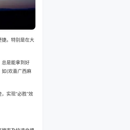
便捷。特别是在大
，总是能拿到好
如(欢喜广西麻
，实现“必胜”效
。