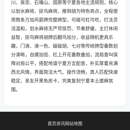
川、吴忠、石嘴山、固原等宁夏各地主流规则，核心
以划水麻将、捉鸟麻将、推倒胡为特色亮点，全程使
用筒条万加风箭牌完整牌型，可碰可杠可吃，打法灵
活温和，划水麻将无严苛惩罚、节奏舒缓，主打休闲
益智，捉鸟麻将胡牌后翻鸟加分，收益随机更具乐
趣，门清、清一色、碰碰胡、七对等传统牌型番数划
分清晰，自摸加倍、杠上开花番数叠加，流局查叫保
障对局公平，搭配地道宁夏方言配音，朴实厚重充满
西北风情，界面简洁大气、操作流畅，真人匹配快速
稳定，亲友开黑免房卡，完美复刻宁夏本土搓麻氛
围。
首页
资讯
网站地图