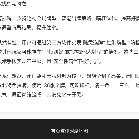
能优势与特色！
有挂吗；支持透视全局牌型、智能出牌策略、暗杠优化、提高好
法调整牌局结果，提升胜率。
然有挂；用户可通过第三方软件实现“随意选牌”“控制牌型”“防
其他玩家可能存在“牌特别好”或“透视他人牌型”的情况。这些
术手段实现不平公，且“安全性高”“不被封号”。
黑龙江飘胡、闭门胡和宝牌机制为核心，飘胡全刻子高番，闭门
东北特色拉满。使用136张全牌，可吃碰杠，清一色、十三幺、
大气，界面简洁流畅，亲友免房卡开黑。
首页
资讯
网站地图