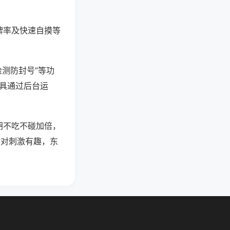
牌率及快速自摸等
检测防封号”等功
工具通过后台运
胡不吃不碰加倍，
七对刺激有趣，东