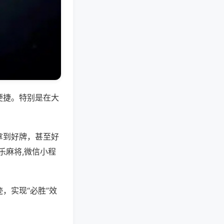
便捷。特别是在大
拿到好牌，甚至好
乐麻将,微信小程
，实现“必胜”效
。