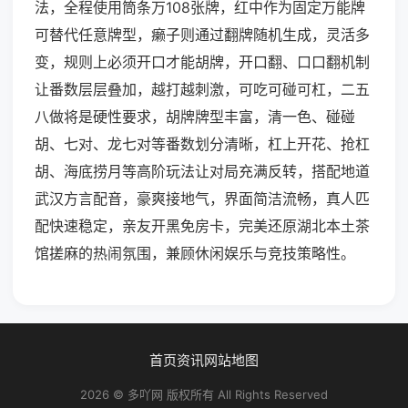
法，全程使用筒条万108张牌，红中作为固定万能牌
可替代任意牌型，癞子则通过翻牌随机生成，灵活多
变，规则上必须开口才能胡牌，开口翻、口口翻机制
让番数层层叠加，越打越刺激，可吃可碰可杠，二五
八做将是硬性要求，胡牌牌型丰富，清一色、碰碰
胡、七对、龙七对等番数划分清晰，杠上开花、抢杠
胡、海底捞月等高阶玩法让对局充满反转，搭配地道
武汉方言配音，豪爽接地气，界面简洁流畅，真人匹
配快速稳定，亲友开黑免房卡，完美还原湖北本土茶
馆搓麻的热闹氛围，兼顾休闲娱乐与竞技策略性。
首页
资讯
网站地图
2026 © 多吖网 版权所有 All Rights Reserved