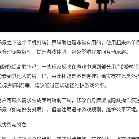
场景之下这个手机打牌计算辅助也是非常有用的，使用起来简单
以合理调整牌型，提升游戏体验，避免影响好友间互动乐趣。
洗牌能提高胜率吗；一些玩家反映在游戏中遇到部分用户的牌特
能看到其他人的牌一样，由此怀疑是不是有挂？确实存在此类外挂
开心泉州麻将)等，建议通过正规途径维护游戏公平。
用户可输入需求生成专用辅助工具，修改自身牌型或隐藏操作痕迹
场景（如与好友对局），但需注意遵守游戏规则，维护公平环境
能优势与特色！