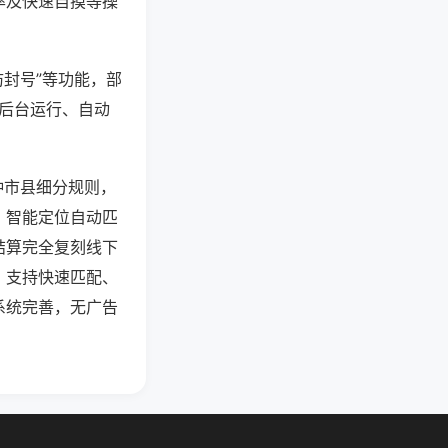
率及快速自摸等操
防封号”等功能，部
过后台运行、自动
种市县细分规则，
，智能定位自动匹
结算完全复刻线下
，支持快速匹配、
系统完善，无广告