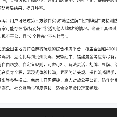
挂吗；支持透视全局牌型、智能出牌策略、暗杠优化、提高好牌
调整牌局结果，提升胜率。
吗；用户可通过第三方软件实现“随意选牌”“控制牌型”“防检测
家可能存在“牌特别好”或“透视他人牌型”的情况。这些工具通
现不平公，且“安全性高”“不被封号”。
汇聚全国各地方特色麻将玩法的综合棋牌平台，覆盖全国超400
东鸡胡、湖南扎鸟到贵州捉鸡、安徽红中、福建游金等应有尽有
持自由切换、自定义规则，可碰可杠、玩法灵活，胡牌、杠牌、
配音贯穿全程，沉浸式体验拉满，界面简洁美观、操作流畅顺手
赛事等多种模式，免房卡开黑便捷，真人对战公平公正，防作弊
闲娱乐、社交互动与轻度竞技，适合全年龄段玩家畅玩。