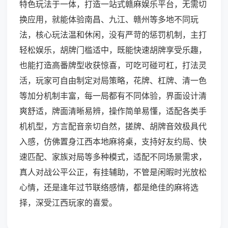
特色玩法于一体，打造一站式赣麻娱乐平台，无需切
换应用，就能体验南昌、九江、赣州等多地不同玩
法，核心玩法温和休闲，没有严苛的惩罚机制，主打
轻松娱乐，胡牌门槛适中，既能快速胡牌享受乐趣，
也能打造高番牌型收获惊喜，可吃可碰可杠，打法灵
活，玩家可自由制定对局策略，花牌、杠牌、清一色
等加分机制丰富，每一局都有不同体验，界面设计清
爽舒适，牌面清晰易辨，操作简单易懂，适配各类手
机机型，方言配音亲切自然，搓牌、胡牌音效极具代
入感，仿佛置身江西本地麻将桌，支持好友约局、快
速匹配、家族对局等多种模式，适配不同场景需求，
真人对战公平公正，有挂辅助，不管是闲暇时光放松
心情，还是逢年过节联络感情，都是绝佳的麻将选
择，深受江西玩家的喜爱。