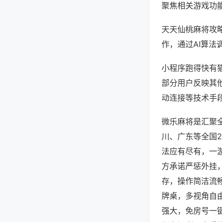
聚焦相关游戏功
天天仙桃麻将攻
作，通过AI算法
小程序跑得快有猫
部分用户反映其他
动连接等技术手段
微乐麻将是汇聚
川、广东等全国
法应有尽有，一
方承诺严惩外挂
存，操作简洁流
牌桌，多视角自
强大，免房号一