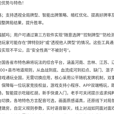
能优势与特色！
略；支持透视全局牌型、智能出牌策略、暗杠优化、提高好牌率
调整牌局结果，提升胜率。
腻吗；用户可通过第三方软件实现“随意选牌”“控制牌型”“防检
玩家可能存在“牌特别好”或“透视他人牌型”的情况。这些工具
实现不平公，且“安全性高”“不被封号”。
全国各省市特色麻将玩法的综合平台，涵盖河南、吉林、江苏、
200+县市地道规则，从血战到底、血流成河到扣点、缺门、混
游戏通玩全国，无需切换应用，核心采用公平随机发牌机制，双
，保障每一位玩家竞技权益，游戏支持小程序、APP双端畅玩，
畅，智能提示吃碰杠胡，新手快速入门，老手可关闭提示追求纯粹
由切换，各地特色方言配音可选，画面质感逼真，还原线下对局
键建房，自定义规则参数，实时语音聊天，线上对战如同面对面