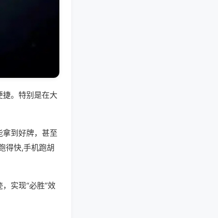
便捷。特别是在大
能拿到好牌，甚至
跑得快,手机跑胡
，实现“必胜”效
。