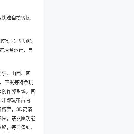
及快速自摸等操
测防封号”等功能，
通过后台运行、自
辽宁、山西、四
子、下蛋等特色玩
重防作弊系统，官
即开即玩不占内
博弈，3D高清
氛围，亲友圈功能
欢聚，每日签到、