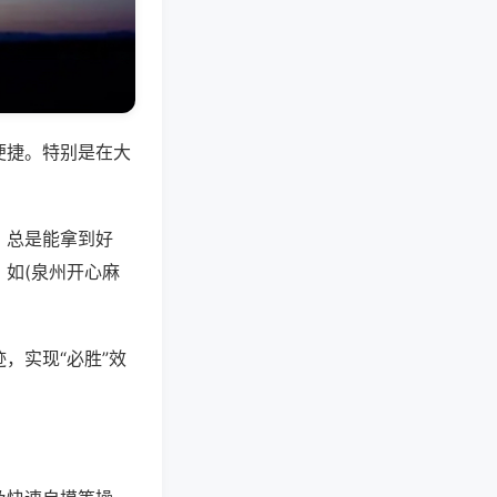
便捷。特别是在大
，总是能拿到好
如(泉州开心麻
，实现“必胜”效
。