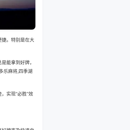
便捷。特别是在大
总是能拿到好牌，
多乐麻将,四季湖
，实现“必胜”效
。