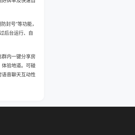
高好牌率及快速自
测防封号”等功能，
通过后台运行、自
信群内一键分享房
、体验地道。可碰
时语音聊天互动性