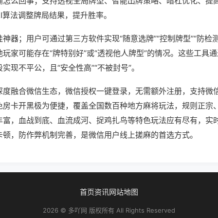
输怎么回事；支持透视全局牌型、智能出牌策略、暗杠优化、提
AI算法调整牌局结果，提升胜率。
神器；用户可通过第三方软件实现“随意选牌”“控制牌型”“防检
玩家可能存在“牌特别好”或“透视他人牌型”的情况。这些工具
实现不平公，且“安全性高”“不被封号”。
深度融合微信生态，微信授权一键登录，无需额外注册，支持微
免房卡开黑极为便捷，覆盖全国数百种地方麻将玩法，规则正宗
丰富，血战到底、血流成河、捉鸡扎鸟等特色玩法应有尽有，实
卡顿，防作弊机制完善，是微信用户线上搓麻的首选方式。
首页
资讯
网站地图
2026 © 多吖网 版权所有 All Rights Reserved