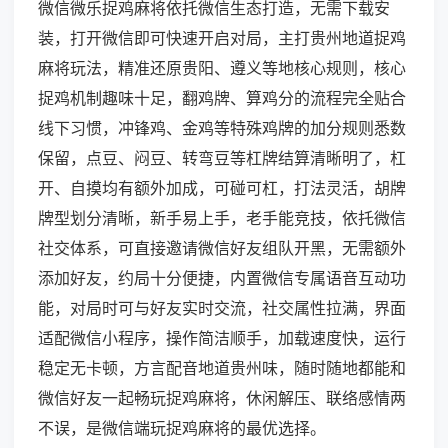
微信微乐捉鸡麻将依托微信生态打造，无需下载安
装，打开微信即可快速开启对局，主打贵州地道捉鸡
麻将玩法，精准还原贵阳、遵义等地核心规则，核心
捉鸡机制趣味十足，翻鸡牌、算鸡分的流程完全贴合
线下习惯，冲锋鸡、金鸡等特殊鸡牌的加分规则悉数
保留，点豆、闷豆、转弯豆等杠牌结算清晰明了，杠
开、自摸均有额外加成，可碰可杠，打法灵活，胡牌
牌型划分清晰，新手易上手，老手能竞技，依托微信
社交体系，可直接邀请微信好友组队开黑，无需额外
添加好友，约局十分便捷，内置微信专属语音互动功
能，对局时可与好友实时交流，社交属性拉满，界面
适配微信小程序，操作简洁顺手，加载速度快，运行
稳定无卡顿，方言配音地道贵州味，随时随地都能和
微信好友一起畅玩捉鸡麻将，休闲解压、联络感情两
不误，是微信端玩捉鸡麻将的最优选择。