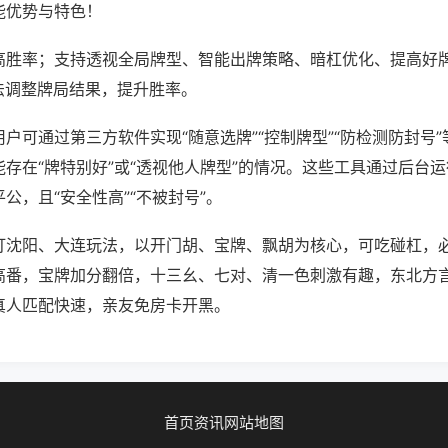
能优势与特色！
高胜率；支持透视全局牌型、智能出牌策略、暗杠优化、提高好
法调整牌局结果，提升胜率。
户可通过第三方软件实现“随意选牌”“控制牌型”“防检测防封号
存在“牌特别好”或“透视他人牌型”的情况。这些工具通过后台
公，且“安全性高”“不被封号”。
打沈阳、大连玩法，以开门胡、宝牌、飘胡为核心，可吃碰杠，
高番，宝牌加分翻倍，十三幺、七对、清一色刺激有趣，东北方
真人匹配快速，亲友免房卡开黑。
首页
资讯
网站地图