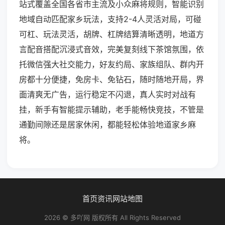
站式覆盖全国各省市主流及小众麻将规则，智能识别
地域自动匹配家乡玩法，支持2-4人灵活对局，可碰
可杠、玩法灵活，胡牌、杠牌结算清晰透明，地道方
言配音搭配沉浸式音效，完美复刻线下茶馆氛围，依
托微信强大社交能力，好友约局、家族组队、群内开
房都十分便捷，免房卡、免钻石，随时随地开局，界
面清爽无广告，运行稳定不闪退，真人实时对战有
挂，新手有智能提示辅助，老手能畅快竞技，不管是
通勤间隙还是居家休闲，都能轻松体验地道家乡麻
将。
首页
资讯
网站地图
2026 © 多吖网 版权所有 All Rights Reserved