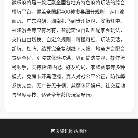
微乐麻将是一款汇聚全国各地方特色麻将玩法的综合
棋牌平台，覆盖全国超400种市县细分规则，从川渝
血战、广东鸡胡、湖南扎鸟到贵州捉鸡、安徽红中、
福建游金等应有尽有，智能定位自动匹配家乡玩法，
支持自由切换、自定义规则，可碰可杠、玩法灵活，
胡牌、杠牌、结算完全复刻线下习惯，地道方言配音
贯穿全程，沉浸式体验拉满，界面简洁美观、操作流
畅顺手，支持快速匹配、好友约局、家族赛事等多种
模式，免房卡开黑便捷，真人对战公平公正，防作弊
系统完善，无广告无卡顿，兼顾休闲娱乐、社交互动
与轻度竞技，适合全年龄段玩家畅玩。
首页
资讯
网站地图