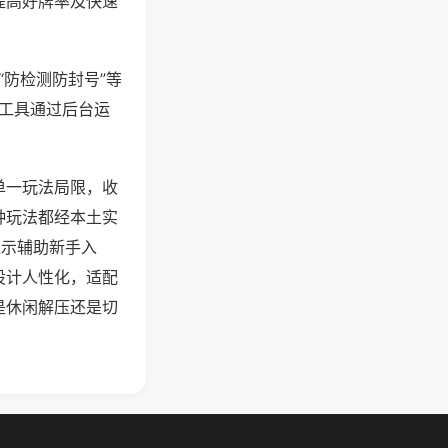
提高好牌率及快速
“防检测防封号”等
些工具通过后台运
单一玩法局限，收
种玩法都经本土实
提示辅助新手入
设计人性化，适配
是休闲解压还是切