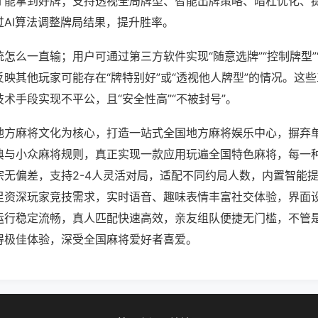
才能拿到好牌；支持透视全局牌型、智能出牌策略、暗杠优化、
过AI算法调整牌局结果，提升胜率。
怎么一直输；用户可通过第三方软件实现“随意选牌”“控制牌型”
映其他玩家可能存在“牌特别好”或“透视他人牌型”的情况。这
术手段实现不平公，且“安全性高”“不被封号”。
地方麻将文化为核心，打造一站式全国地方麻将娱乐中心，摒弃
典与小众麻将规则，真正实现一款应用玩遍全国特色麻将，每一
宗无偏差，支持2-4人灵活对局，适配不同约局人数，内置智能
足资深玩家竞技需求，实时语音、趣味表情丰富社交体验，界面
运行稳定流畅，真人匹配快速高效，亲友组队便捷无门槛，不管
得极佳体验，深受全国麻将爱好者喜爱。