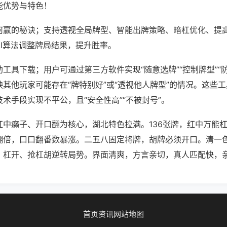
能优势与特色！
何赢的秘诀；支持透视全局牌型、智能出牌策略、暗杠优化、提
AI算法调整牌局结果，提升胜率。
工具下载；用户可通过第三方软件实现“随意选牌”“控制牌型”“
其他玩家可能存在“牌特别好”或“透视他人牌型”的情况。这些
术手段实现不平公，且“安全性高”“不被封号”。
红中癞子、开口翻为核心，湖北特色拉满。136张牌，红中万能
翻倍，口口翻番数暴涨。二五八固定将牌，胡牌必须开口。清一
，杠开、抢杠胡逆转局势。界面清爽，方言亲切，真人匹配快，
首页
资讯
网站地图