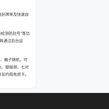
高好牌率及快速自
防检测防封号”等功
工具通过后台运
杠、癞子随机，可
色、碰碰胡、七对
亲友约局免房卡。