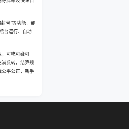
高好牌率及快速自
防封号”等功能，部
过后台运行、自动
组，可吃可碰可
充满反转，结算规
战公平公正，新手