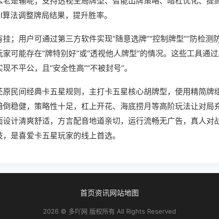
么老是输呢；支持透视全局牌型、智能出牌策略、暗杠优化、提
AI算法调整牌局结果，提升胜率。
挂；用户可通过第三方软件实现“随意选牌”“控制牌型”“防检测
家可能存在“牌特别好”或“透视他人牌型”的情况。这些工具通
现不平公，且“安全性高”“不被封号”。
还原民间经典卡五星规则，主打卡五星核心胡牌型，使用精简牌
暗倒稳健，策略性十足，杠上开花、海底捞月等高阶玩法让对局
面设计清爽舒适，方言配音地道亲切，运行流畅无广告，真人对
技，是喜爱卡五星玩家的线上首选。
首页
资讯
网站地图
2026 © 多吖网 版权所有 All Rights Reserved