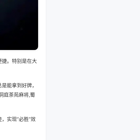
便捷。特别是在大
总是能拿到好牌，
洞庭茶苑麻将,蜀
，实现“必胜”效
。