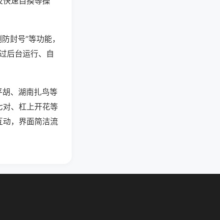
及快速自摸等操
测防封号”等功能，
通过后台运行、自
平胡、湖南扎鸟等
七对、杠上开花等
互动，界面简洁流