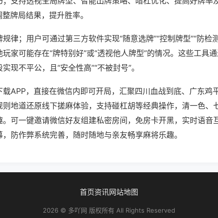
巧；支持透视全局牌型、智能出牌策略、暗杠优化、提高好牌率
调整牌局结果，提升胜率。
规律；用户可通过第三方软件实现“随意选牌”“控制牌型”“防检
玩家可能存在“牌特别好”或“透视他人牌型”的情况。这些工具
实现不平公，且“安全性高”“不被封号”。
下载APP，直接在微信内即可开局，汇聚四川血战到底、广东鸡
规则地道还原线下搓麻体验，支持碰杠胡等经典操作，清一色、
趣。可一键邀请微信好友组建私密房间，免房卡开黑，实时语音
幕，防作弊系统完善，随时随地与亲友畅享麻将乐趣。
首页
资讯
网站地图
2026 © 多吖网 版权所有 All Rights Reserved