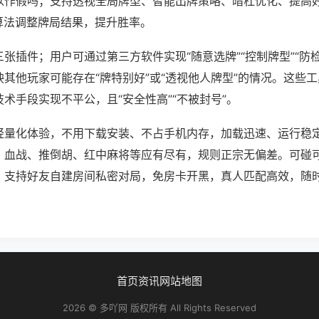
以作假吗；支持透视全局牌型、智能出牌策略、暗杠优化、提高
算法调整牌局结果，提升胜率。
张插件；用户可通过第三方软件实现“随意选牌”“控制牌型”“防
其他玩家可能存在“牌特别好”或“透视他人牌型”的情况。这些
术手段实现不平公，且“安全性高”“不被封号”。
轻量化体验，不用下载安装、不占手机内存，加载迅速、运行稳
，血战、推倒胡、红中麻将等应有尽有，规则正宗无偏差。可碰
，支持好友自建房间私密对局，免房卡开黑，真人匹配高效，随
首页
资讯
网站地图
2026 © 多吖网 版权所有 All Rights Reserved