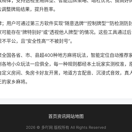
赢规律；支持透视全局牌型、智能出牌策略、暗杠优化、提高好
法调整牌局结果，提升胜率。
；用户可通过第三方软件实现“随意选牌”“控制牌型”“防检测防
可能存在“牌特别好”或“透视他人牌型”的情况。这些工具通过
不平公，且“安全性高”“不被封号”。
聚全国各省、市、县超400种地方麻将玩法，智能定位自动推荐
到各地小众玩法一应俱全，每一种规则都经本土玩家实测校准，
自定义房间、免房卡好友开黑，地道方言配音、沉浸式音效，真
正的家乡麻将。
首页
资讯
网站地图
2026 © 多吖网 版权所有 All Rights Reserved