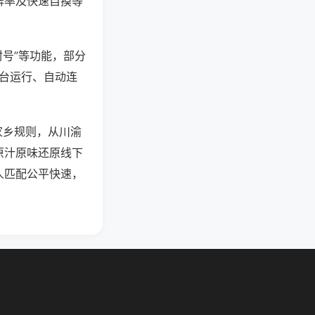
牌率及快速自摸等
封号”等功能，部分
后台运行、自动连
家乡规则，从川渝
原汁原味还原线下
人匹配公平快速，