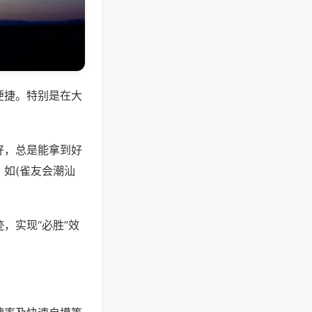
便捷。特别是在大
好，总是能拿到好
如(雀友会潮汕
，实现“必胜”效
。