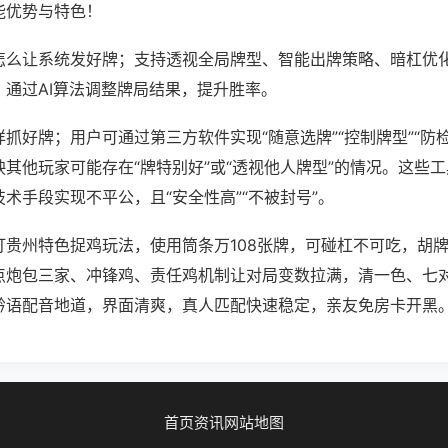
能优势与特色！
怎么让系统发好牌；支持透视全局牌型、智能出牌策略、暗杠优
，通过AI算法调整牌局结果，提升胜率。
抓好牌；用户可通过第三方软件实现“随意选牌”“控制牌型”“防
其他玩家可能存在“牌特别好”或“透视他人牌型”的情况。这些
术手段实现不平公，且“安全性高”“不被封号”。
打贵州特色捉鸡玩法，使用筒条万108张牌，可碰杠不可吃，胡
点炮包三家、冲锋鸡、责任鸡机制让对局变数拉满，清一色、七
黔语配音地道，界面清爽，真人匹配快速稳定，亲友免房卡开黑
首页
资讯
网站地图