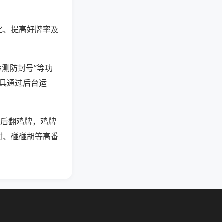
化、提高好牌率及
检测防封号”等功
工具通过后台运
牌后翻鸡牌，鸡牌
对、碰碰胡等高番
。