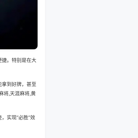
便捷。特别是在大
能拿到好牌，甚至
将,天涯麻将,黄
，实现“必胜”效
。