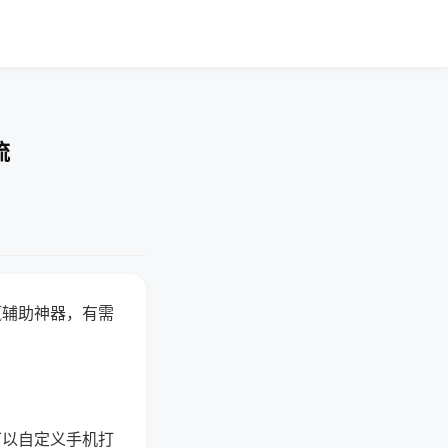
流
赢辅助神器，有需
可以自定义手机打