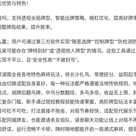
能优势与特色！
挂吗；支持透视全局牌型、智能出牌策略、暗杠优化、提高好牌
调整牌局结果，提升胜率。
赢；用户可通过第三方软件实现“随意选牌”“控制牌型”“防检测
家可能存在“牌特别好”或“透视他人牌型”的情况。这些工具通
现不平公，且“安全性高”“不被封号”。
聚湖南全省各地特色麻将玩法，将长沙扎鸟、常德捉分、益阳起
自由切换适配自身喜好，每一种玩法都严格遵循当地传统规则，
亮点，胡牌后翻鸟牌，中鸟分数翻倍，多鸟多倍，收益无上限，
无复杂门槛，新手通过简短教程就能快速掌握，高阶牌型玩法丰
碰可杠不可吃，打法直接不拖沓，对局节奏轻快，适配现代娱乐
匹配同城牌友，也能邀请亲友组队，语音聊天功能让线上对局不
验舒适，运行流畅不卡顿，随时随地都能开启一局湘式麻将，感