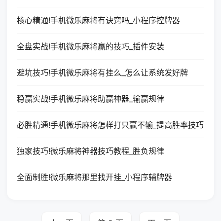
核心精通!手机微乐麻将有诀窍吗_小程序控牌器
全盘实战!手机微乐麻将赢的技巧_插件安装
避坑技巧!手机微乐麻将有挂么_怎么让系统发好牌
稳赢实战!手机微乐麻将助赢神器_输赢规律
必胜精通!手机微乐麻将怎样打只赢不输_提高胜率技巧
独家技巧!微乐麻将神器技巧教程_胜负规律
全面制胜!微乐麻将那里找开挂_小程序辅牌器